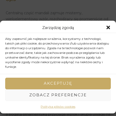
Centralną część mandali zajmuje misterny,
wieloelementowy wzór, rozchodzący się promieniście od
środka. Organiczne kształty przypominające kwiaty, liście i
Zarządzaj zgodą
stylizowane ornamenty splatają się z geometrycznymi
formami, tworząc bogatą i złożoną strukturę.
Aby zapewnić jak najlepsze wrażenia, korzystamy z technologii,
Dominującym kolorem jest złoto w różnych odcieniach –
takich jak pliki cookie, do przechowywania i/lub uzyskiwania dostępu
do informacji o urządzeniu. Zgoda na te technologie pozwoli nam
od jasnego, połyskującego złota po ciepłe tony mosiądzu
przetwarzać dane, takie jak zachowanie podczas przeglądania lub
i antycznego złota.
unikalne identyfikatory na tej stronie. Brak wyrażenia zgody lub
Artystka zastosowała technikę mieszaną, łącząc farby
wycofanie zgody może niekorzystnie wpłynąć na niektóre cechy i
akrylowe lub olejne ze złotymi farbami metalicznymi,
funkcje.
brokatem lub płatkami złota. Dzięki temu powierzchnia
mandali mieni się i odbija światło, tworząc efekt
AKCEPTUJĘ
trójwymiarowości i luksusu. Delikatne kontury i precyzyjne
detale świadczą o medytacyjnym charakterze procesu
ZOBACZ PREFERENCJE
twórczego.
Tło mandali jest jasne, co pozwala w pełni wyeksponować
Polityka plików cookies
złożoność złotych wzorów. Kontrast między jasnym tłem
a bogatą ornamentyką przyciąga wzrok i skupia uwagę na