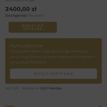
duchową energią.
2400,00
zł
Dostępność:
Na stanie
DODAJ DO
KOSZYKA
Wyślij zapytanie
W przypadku pytań dotyczących zdjęcia oraz jego
ceny, mogą Państwo przesłać zapytanie, korzystając z
poniższego formularza.
WYŚLIJ ZAPYTANIE
SKU:
209
Kategorie:
2022
,
Mandala
Opis