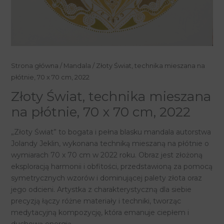
ilość
Strona główna
/
Mandala
/ Złoty Świat, technika mieszana na
Złoty
płótnie, 70 x 70 cm, 2022
Świat,
Złoty Świat, technika mieszana
technika
na płótnie, 70 x 70 cm, 2022
mieszana
na
„Złoty Świat” to bogata i pełna blasku mandala autorstwa
płótnie,
Jolandy Jeklin, wykonana techniką mieszaną na płótnie o
70
wymiarach 70 x 70 cm w 2022 roku. Obraz jest złożoną
x
eksploracją harmonii i obfitości, przedstawioną za pomocą
70
symetrycznych wzorów i dominującej palety złota oraz
cm,
jego odcieni. Artystka z charakterystyczną dla siebie
2022
precyzją łączy różne materiały i techniki, tworząc
medytacyjną kompozycję, która emanuje ciepłem i