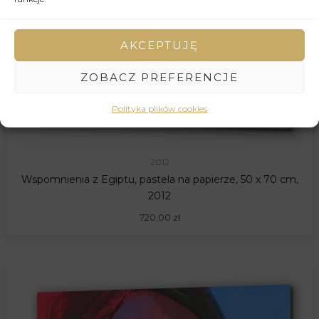
AKCEPTUJĘ
ZOBACZ PREFERENCJE
Polityka plików cookies
2012
Wspomnienia z Egiptu, pastela na papierze, 50 x 70 cm,
2012
720,00
zł