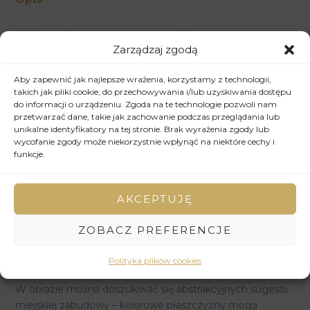
W obrazie dominują jasne i ciepłe kolory – słoneczne
Zarządzaj zgodą
żółcie, radosne błękity, świeże zielenie i energetyczne
pomarańcze, które tworzą optymistyczną paletę barw.
Aby zapewnić jak najlepsze wrażenia, korzystamy z technologii,
Abstrakcyjne plamy i pociągnięcia akrylu nakładają się na
takich jak pliki cookie, do przechowywania i/lub uzyskiwania dostępu
siebie, tworząc wrażenie ruchu i witalności. Ich
do informacji o urządzeniu. Zgoda na te technologie pozwoli nam
nieregularne kształty i swobodne rozmieszczenie
przetwarzać dane, takie jak zachowanie podczas przeglądania lub
unikalne identyfikatory na tej stronie. Brak wyrażenia zgody lub
sugerują dynamikę miejskiego życia, pozbawionego
wycofanie zgody może niekorzystnie wpłynąć na niektóre cechy i
jednak chaosu i napięcia.
funkcje.
Elementy kolażu, wykonane z różnorodnych fragmentów
papierów o odmiennych fakturach i odcieniach,
wprowadzają dodatkową warstwę wizualną i dotykową.
AKCEPTUJĘ
Widoczne są zarówno gładkie, jednolite powierzchnie, jak
i bardziej teksturowane fragmenty, które urozmaicają
ZOBACZ PREFERENCJE
kompozycję i dodają jej materialności. Ich nieregularne
krawędzie i swobodne ułożenie wzmacniają wrażenie
Polityka plików cookies
spontaniczności i radości.
W obrazie można doszukiwać się abstrakcyjnych sugestii
miejskiej zabudowy – kolorowe płaszczyzny mogą