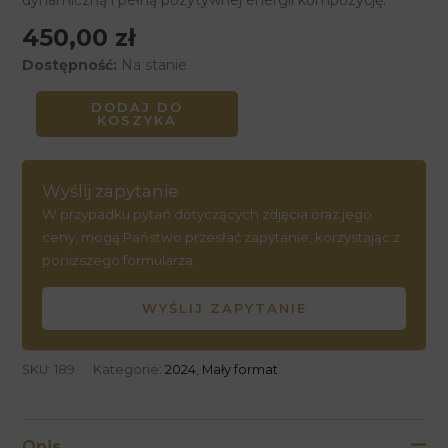
dynamiczną i pełną pozytywnej energii kompozycję.
450,00
zł
Dostępność:
Na stanie
DODAJ DO
KOSZYKA
Wyślij zapytanie
W przypadku pytań dotyczących zdjęcia oraz jego
ceny, mogą Państwo przesłać zapytanie, korzystając z
poniższego formularza.
WYŚLIJ ZAPYTANIE
SKU:
189
Kategorie:
2024
,
Mały format
Opis