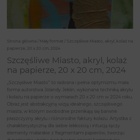
ilość
Strona główna
/
Mały format
/ Szczęśliwe Miasto, akryl, kolaż na
Szczęśliwe
papierze, 20 x 20 cm, 2024
Miasto,
Szczęśliwe Miasto, akryl, kolaż
akryl,
na papierze, 20 x 20 cm, 2024
kolaż
na
„Szczęśliwe Miasto” to radosna i pełna optymizmu mała
papierze,
forma autorstwa Jolandy Jeklin, wykonana techniką akrylu
20
i kolażu na papierze o wymiarach 20 x 20 cm w 2024 roku.
x
Obraz jest abstrakcyjną wizją idealnego, szczęśliwego
20
miasta, w którym swobodnie przenikają się barwne
cm,
płaszczyzny akrylu i różnorodne faktury kolażu. Artystka z
2024
charakterystyczną dla siebie lekkością i intuicją łączy
elementy malarskie z fragmentami papierów, tworząc