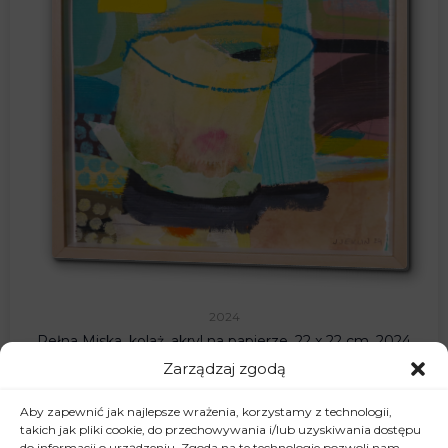
2024
Pełna Miska, kolaż, akryl na papierze, 22 x 22 cm, 2024
Zarządzaj zgodą
330,00
zł
Aby zapewnić jak najlepsze wrażenia, korzystamy z technologii,
takich jak pliki cookie, do przechowywania i/lub uzyskiwania dostępu
do informacji o urządzeniu. Zgoda na te technologie pozwoli nam