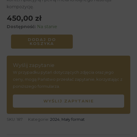
kompozycję.
450,00
zł
Dostępność:
Na stanie
DODAJ DO
KOSZYKA
Wyślij zapytanie
W przypadku pytań dotyczących zdjęcia oraz jego
ceny, mogą Państwo przesłać zapytanie, korzystając z
poniższego formularza.
WYŚLIJ ZAPYTANIE
SKU:
187
Kategorie:
2024
,
Mały format