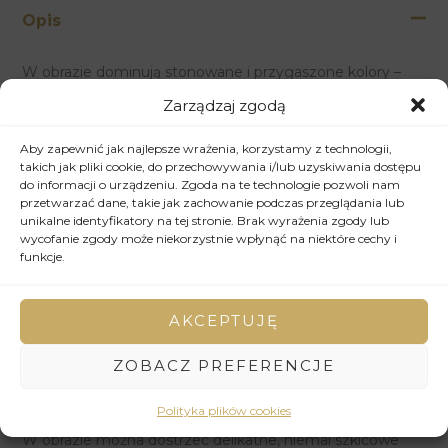
Opis
W obrazie dominują stonowane i przygaszone kolory –
ciepłe beże, subtelne szarości, przybrudzone żółcie i
Zarządzaj zgodą
akcenty zgaszonego oranżu oraz bordo. Abstrakcyjne
plamy akrylu tworzą miękkie, przenikające się warstwy,
Aby zapewnić jak najlepsze wrażenia, korzystamy z technologii,
które budują subtelną głębię i atmosferę zadumy. Ich
takich jak pliki cookie, do przechowywania i/lub uzyskiwania dostępu
do informacji o urządzeniu. Zgoda na te technologie pozwoli nam
organiczne kształty i łagodne krawędzie wprowadzają do
przetwarzać dane, takie jak zachowanie podczas przeglądania lub
kompozycji poczucie płynności i ulotności. Elementy
unikalne identyfikatory na tej stronie. Brak wyrażenia zgody lub
kolażu, wykonane z fragmentów papieru o różnej
wycofanie zgody może niekorzystnie wpłynąć na niektóre cechy i
gramaturze i fakturze, dodają obrazowi wizualnego i
funkcje.
dotykowego zainteresowania. Widoczne są zarówno
gładkie, jednolite powierzchnie, jak i bardziej szorstkie,
AKCEPTUJĘ
teksturowane fragmenty, w tym fragment z drobną
siateczką. Ich nieregularne kształty i staranne ułożenie
ZOBACZ PREFERENCJE
tworzą subtelne kontrasty i wzbogacają kompozycję,
sugerując fragmenty pamięci lub niedopowiedziane
Polityka plików cookies
historie.
W obrazie można dostrzec delikatne, niemal szkicowe