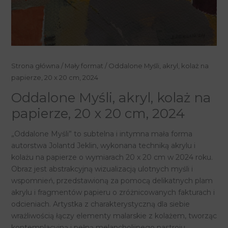
ilość
Strona główna
/
Mały format
/ Oddalone Myśli, akryl, kolaż na
Oddalone
papierze, 20 x 20 cm, 2024
Myśli,
Oddalone Myśli, akryl, kolaż na
akryl,
papierze, 20 x 20 cm, 2024
kolaż
na
„Oddalone Myśli” to subtelna i intymna mała forma
papierze,
autorstwa Jolantd Jeklin, wykonana techniką akrylu i
20
kolażu na papierze o wymiarach 20 x 20 cm w 2024 roku.
x
Obraz jest abstrakcyjną wizualizacją ulotnych myśli i
20
wspomnień, przedstawioną za pomocą delikatnych plam
cm,
akrylu i fragmentów papieru o zróżnicowanych fakturach i
2024
odcieniach. Artystka z charakterystyczną dla siebie
wrażliwością łączy elementy malarskie z kolażem, tworząc
kontemplacyjną i pełną melancholijnego nastroju