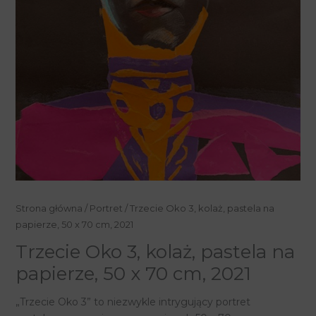
ilość
Strona główna
/
Portret
/ Trzecie Oko 3, kolaż, pastela na
Trzecie
papierze, 50 x 70 cm, 2021
Oko
Trzecie Oko 3, kolaż, pastela na
3,
papierze, 50 x 70 cm, 2021
kolaż,
pastela
„Trzecie Oko 3” to niezwykle intrygujący portret
na