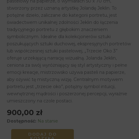
pastelowy na papierze, o wymiarach 50 x 70 cm,
papierze,
stworzony przez uznaną artystkę Jolandę Jeklin. To
50
potężne dzieło, zaliczane do kategorii portretu, jest
x
świadectwem unikalnej zdolności Jeklin do łączenia
70
tradycyjnego portretu z głębokim znaczeniem
cm,
symbolicznym. Idealne dla kolekcjonerów sztuki
2021
poszukujących sztuki duchowej, ekspresyjnych portretów
lub współczesnej sztuki pastelowej, „Trzecie Oko 3”
oferuje urzekającą narrację wizualną. Jolanda Jeklin,
ceniona za swój wyróżniający się styl artystyczny i pełne
emocji kreacje, mistrzowsko używa pasteli na papierze,
aby ożywić tę mistyczną wizję. Centralnym motywem
portretu jest „trzecie oko”, potężny symbol intuicji,
wewnętrznej mądrości i poszerzonej percepcji, wyraźnie
umieszczony na czole postaci.
900,00
zł
Dostępność:
Na stanie
DODAJ DO
KOSZYKA