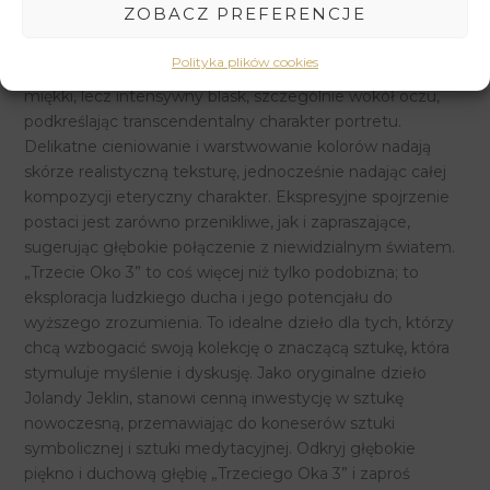
ZOBACZ PREFERENCJE
uderzającymi kontrastami głębokich fioletów, ognistych
czerwieni i świetlistych błękitów, które rozświetlają twarz
Polityka plików cookies
postaci. Umiejętne nakładanie pasteli przez Jeklin tworzy
miękki, lecz intensywny blask, szczególnie wokół oczu,
podkreślając transcendentalny charakter portretu.
Delikatne cieniowanie i warstwowanie kolorów nadają
skórze realistyczną teksturę, jednocześnie nadając całej
kompozycji eteryczny charakter. Ekspresyjne spojrzenie
postaci jest zarówno przenikliwe, jak i zapraszające,
sugerując głębokie połączenie z niewidzialnym światem.
„Trzecie Oko 3” to coś więcej niż tylko podobizna; to
eksploracja ludzkiego ducha i jego potencjału do
wyższego zrozumienia. To idealne dzieło dla tych, którzy
chcą wzbogacić swoją kolekcję o znaczącą sztukę, która
stymuluje myślenie i dyskusję. Jako oryginalne dzieło
Jolandy Jeklin, stanowi cenną inwestycję w sztukę
nowoczesną, przemawiając do koneserów sztuki
symbolicznej i sztuki medytacyjnej. Odkryj głębokie
piękno i duchową głębię „Trzeciego Oka 3” i zaproś