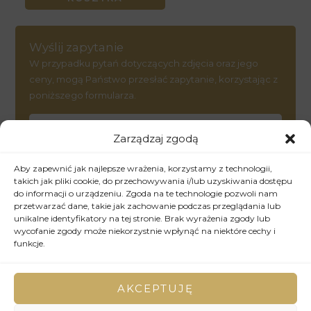
Wyślij zapytanie
W przypadku pytań dotyczących zdjęcia oraz jego
ceny, mogą Państwo przesłać zapytanie, korzystając z
poniższego formularza.
WYŚLIJ ZAPYTANIE
Zarządzaj zgodą
Aby zapewnić jak najlepsze wrażenia, korzystamy z technologii,
SKU:
174
Kategorie:
2021
,
Portret
takich jak pliki cookie, do przechowywania i/lub uzyskiwania dostępu
do informacji o urządzeniu. Zgoda na te technologie pozwoli nam
przetwarzać dane, takie jak zachowanie podczas przeglądania lub
unikalne identyfikatory na tej stronie. Brak wyrażenia zgody lub
Opis
wycofanie zgody może niekorzystnie wpłynąć na niektóre cechy i
funkcje.
Ten symboliczny element natychmiast wprowadza widza
w sferę poza zwyczajnością, zapraszając do kontemplacji
AKCEPTUJĘ
duchowego przebudzenia i pozazmysłowego wglądu.
Artystka stosuje żywą i intensywną paletę barw, z