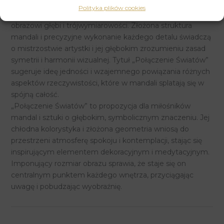
geometryczną precyzję wzorów. Subtelne gradienty
Polityka plików cookies
kolorystyczne i przenikające się płaszczyzny nadają
obrazowi głębi i trójwymiarowości. Złożona struktura
mandali i precyzyjne wykonanie każdego detalu świadczą
o mistrzostwie artystki i jej głębokim zrozumieniu zasad
symetrii i harmonii wizualnej. Tytuł „Połączenie Światów”
sugeruje ideę jedności i wzajemnego powiązania różnych
aspektów rzeczywistości, które w mandali splatają się w
spójną całość.
„Połączenie Światów” to propozycja dla miłośników
mandal i sztuki o głębokim, symbolicznym znaczeniu. Jej
chłodna kolorystyka i złożona geometria wniosą do
przestrzeni atmosferę spokoju i kontemplacji, stając się
inspirującym elementem dekoracyjnym i medytacyjnym.
Imponujący rozmiar obrazu sprawia, że staje się on
centralnym punktem każdego wnętrza, przyciągając
uwagę i pobudzając wyobraźnię.