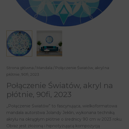
ilość
Strona główna
/
Mandala
/ Połączenie Światów, akryl na
Połączenie
płótnie, 90fi, 2023
Światów,
Połączenie Światów, akryl na
akryl
płótnie, 90fi, 2023
na
płótnie,
„Połączenie Światów” to fascynująca, wielkoformatowa
90fi,
mandala autorstwa Jolandy Jeklin, wykonana techniką
2023
akrylu na okrągłym płótnie o średnicy 90 cm w 2023 roku.
Obraz jest złożoną i hipnotyzującą kompozycją