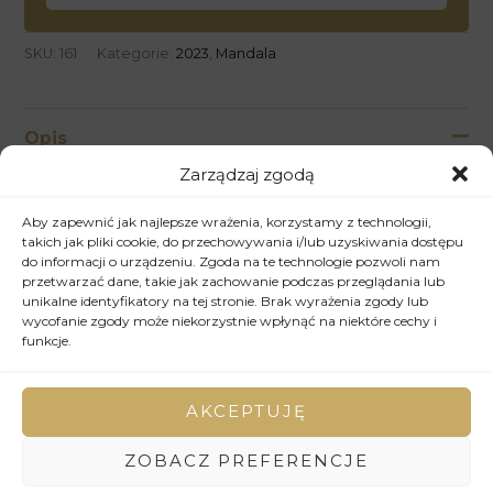
SKU:
161
Kategorie:
2023
,
Mandala
Opis
Zarządzaj zgodą
Centralną część mandali zajmuje wieloramienna gwiazda
w odcieniach błękitu, otoczona misterną siecią
Aby zapewnić jak najlepsze wrażenia, korzystamy z technologii,
takich jak pliki cookie, do przechowywania i/lub uzyskiwania dostępu
powtarzających się motywów trójkątów, rombów i
do informacji o urządzeniu. Zgoda na te technologie pozwoli nam
organicznych, stylizowanych form przypominających
przetwarzać dane, takie jak zachowanie podczas przeglądania lub
kwiaty lub płatki śniegu. Symetryczne ułożenie
unikalne identyfikatory na tej stronie. Brak wyrażenia zgody lub
elementów i ich wzajemne relacje tworzą dynamiczną, a
wycofanie zgody może niekorzystnie wpłynąć na niektóre cechy i
funkcje.
zarazem harmonijną całość, przyciągającą wzrok i
zachęcającą do kontemplacji.
Paleta barw obrazu jest chłodna i wyrafinowana, oparta na
AKCEPTUJĘ
różnych odcieniach błękitu – od jasnych, niemal
transparentnych, po głębokie, nasycone tony. Biel i czerń
ZOBACZ PREFERENCJE
wprowadzają do kompozycji kontrast i podkreślają