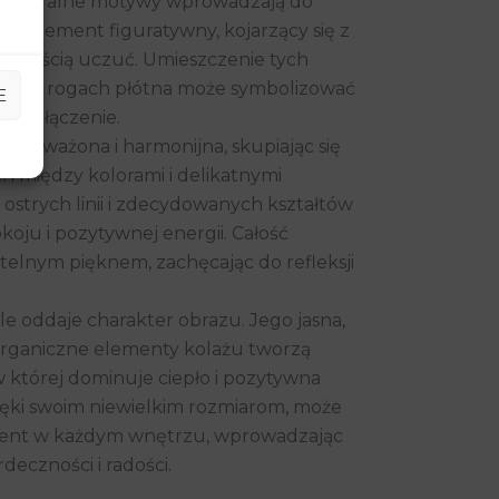
i naturalne motywy wprowadzają do
ji element figuratywny, kojarzący się z
katnością uczuć. Umieszczenie tych
nych rogach płótna może symbolizować
E
 i połączenie.
t wyważona i harmonijna, skupiając się
h między kolorami i delikatnymi
 ostrych linii i zdecydowanych kształtów
oju i pozytywnej energii. Całość
telnym pięknem, zachęcając do refleksji
le oddaje charakter obrazu. Jego jasna,
 organiczne elementy kolażu tworzą
w której dominuje ciepło i pozytywna
zięki swoim niewielkim rozmiarom, może
cent w każdym wnętrzu, wprowadzając
deczności i radości.