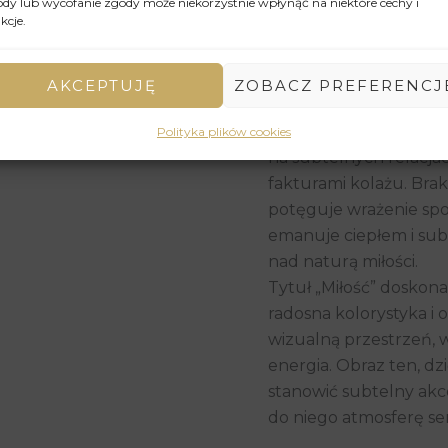
zaokrąglone kształty 
dy lub wycofanie zgody może niekorzystnie wpłynąć na niektóre cechy i
kcje.
abstrakcyjnej kompozyc
pięknem natury i deli
elementów w przeciw
AKCEPTUJĘ
ZOBACZ PREFERENCJ
wzajemne przyciąganie
Kompozycja obrazu jes
Polityka plików cookies
na subtelnych relacjac
fakturami kolażu. Brak
potęguje wrażenie spok
emanuje ciepłem i sub
nad naturą miłości.
Tytuł „Miłość” doskona
radosna kolorystyka i
wizualną przestrzeń, 
energia. Obraz ten, d
stanowić subtelny ak
do niego atmosferę ser