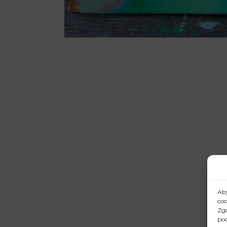
Aby
coo
Zgo
pod