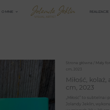
O MNIE
REALIZACJE
ilość
Strona główna
/
Mały fo
Miłość,
cm, 2023
kolaż,
Miłość, kolaż,
akryl
cm, 2023
na
płótnie
„Miłość” to subtelna i
20
Jolandy Jeklin, wykona
x