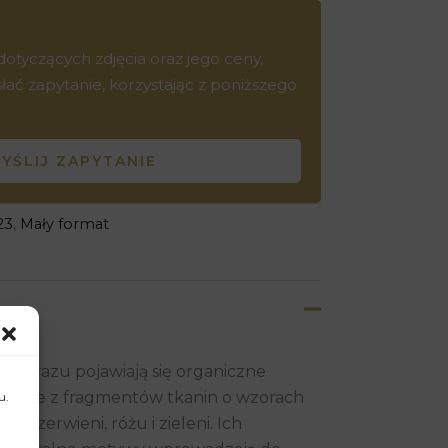
tyczących zdjęcia oraz jego ceny,
ć zapytanie, korzystając z poniższego
YŚLIJ ZAPYTANIE
23
,
Mały format
 obrazu pojawiają się organiczne
onane z fragmentów tkanin o wzorach
u.
 czerwieni, różu i zieleni. Ich