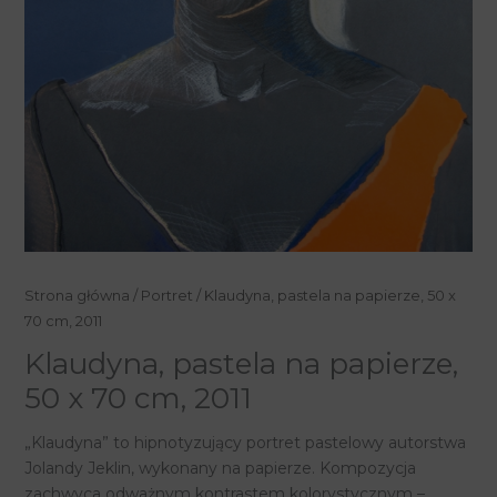
ilość
Strona główna
/
Portret
/ Klaudyna, pastela na papierze, 50 x
Klaudyna,
70 cm, 2011
pastela
Klaudyna, pastela na papierze,
na
50 x 70 cm, 2011
papierze,
50
„Klaudyna” to hipnotyzujący portret pastelowy autorstwa
x
Jolandy Jeklin, wykonany na papierze. Kompozycja
70
zachwyca odważnym kontrastem kolorystycznym –