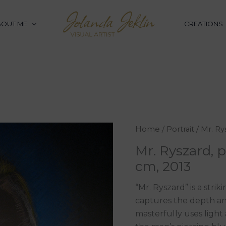
BOUT ME
CREATIONS
Home
/
Portrait
/ Mr. Ry
Mr. Ryszard, p
cm, 2013
“Mr. Ryszard” is a strik
captures the depth and
masterfully uses light