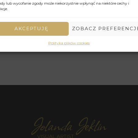
dy lub wycofanie zgody może niekorzystnie wpłynąć na niektóre cechy i
kcje.
AKCEPTUJĘ
ZOBACZ PREFERENCJ
Polityka plików cookies