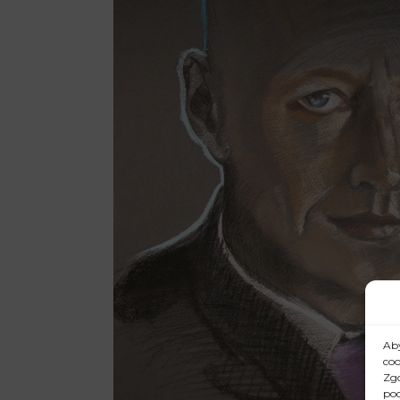
Aby
coo
Zgo
pod