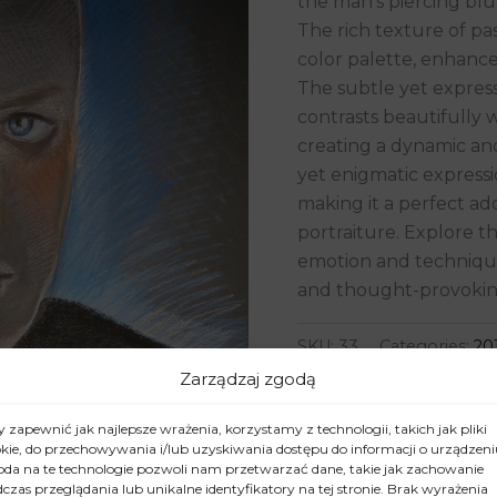
the man’s piercing blu
The rich texture of pa
color palette, enhance
The subtle yet expres
contrasts beautifully w
creating a dynamic an
yet enigmatic expressio
making it a perfect ad
portraiture. Explore th
emotion and technique
and thought-provoking
SKU:
33
Categories:
20
Zarządzaj zgodą
 zapewnić jak najlepsze wrażenia, korzystamy z technologii, takich jak pliki
kie, do przechowywania i/lub uzyskiwania dostępu do informacji o urządzeni
da na te technologie pozwoli nam przetwarzać dane, takie jak zachowanie
czas przeglądania lub unikalne identyfikatory na tej stronie. Brak wyrażenia