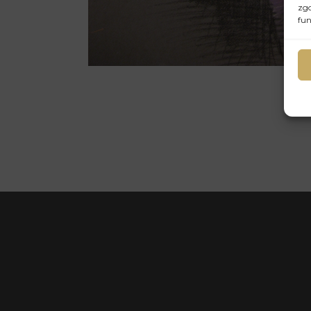
zgo
fun