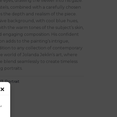
e eyes, drawing the viewer into his gaze.
stels, combined with a carefully chosen
s the depth and realism of the piece.
sive background, with cool blue hues,
ith the warm tones of the subject’s skin,
d engaging composition. His confident
n adds to the painting’s intrigue,
dition to any collection of contemporary
e world of Jolanda Jeklin’s art, where
 blend seamlessly to create timeless
 portraits.
13
,
Portrait
u.