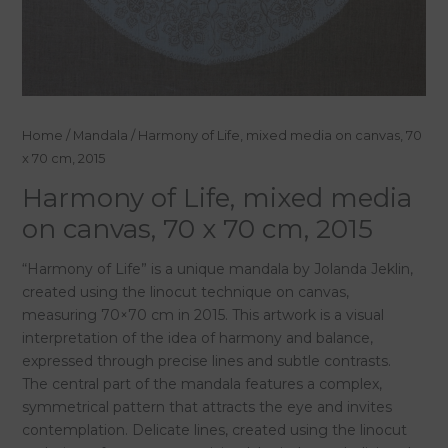
Harmony
Home
/
Mandala
/ Harmony of Life, mixed media on canvas, 70
of
x 70 cm, 2015
Life,
Harmony of Life, mixed media
mixed
on canvas, 70 x 70 cm, 2015
media
on
“Harmony of Life” is a unique mandala by Jolanda Jeklin,
canvas,
created using the linocut technique on canvas,
70
measuring 70×70 cm in 2015. This artwork is a visual
x
interpretation of the idea of harmony and balance,
70
expressed through precise lines and subtle contrasts.
cm,
The central part of the mandala features a complex,
2015
symmetrical pattern that attracts the eye and invites
quantity
contemplation. Delicate lines, created using the linocut