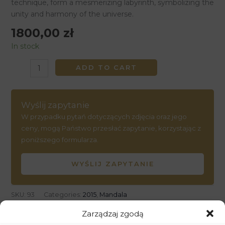
technique, form a mesmerizing labyrinth, symbolizing the
unity and harmony of the universe.
1800,00
zł
In stock
ADD TO CART
Wyślij zapytanie
W przypadku pytań dotyczących zdjęcia oraz jego
ceny, mogą Państwo przesłać zapytanie, korzystając z
poniższego formularza.
WYŚLIJ ZAPYTANIE
SKU:
93
Categories:
2015
,
Mandala
Zarządzaj zgodą