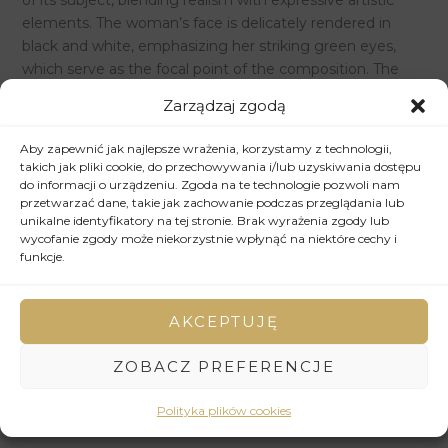
of its subject, blending realism with expressive artistic
elements. The woman’s face is delicately rendered in
black and white, emphasizing her striking green eyes,
which serve as the focal point of the composition. The
contrast between the monochromatic facial features and
Zarządzaj zgodą
the bold, colorful background creates a dynamic visual
effect. The golden crown-like accents add a regal quality,
Aby zapewnić jak najlepsze wrażenia, korzystamy z technologii,
symbolizing strength and confidence. The vivid pink
takich jak pliki cookie, do przechowywania i/lub uzyskiwania dostępu
tones bring modernity and energy to the piece, balancing
do informacji o urządzeniu. Zgoda na te technologie pozwoli nam
przetwarzać dane, takie jak zachowanie podczas przeglądania lub
its classical portrait style.
unikalne identyfikatory na tej stronie. Brak wyrażenia zgody lub
Jeklin’s masterful use of pastels enhances the depth and
wycofanie zgody może niekorzystnie wpłynąć na niektóre cechy i
texture, making ,,Claudia” a unique and captivating
funkcje.
artwork. This portrait is perfect for art lovers who
appreciate the fusion of tradition and contemporary
AKCEPTUJĘ
expression.
ZOBACZ PREFERENCJE
SKU:
17
Categories:
2013
,
Portrait
Polityka plików cookies