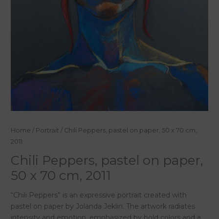
Chili
Home
/
Portrait
/ Chili Peppers, pastel on paper, 50 x 70 cm,
Peppers,
2011
pastel
Chili Peppers, pastel on paper,
on
50 x 70 cm, 2011
paper,
50
“Chili Peppers” is an expressive portrait created with
x
pastel on paper by Jolanda Jeklin. The artwork radiates
70
intensity and emotion, emphasized by bold colors and a