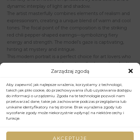
cm,
dynamic interplay of light and shadow.
2011
The artist masterfully combines elements of realism and
quantity
expressionism, creating a unique blend of warm and cool
tones. The focal point of the composition is the striking
red chili pepper-shaped earrings—symbolizing fiery
energy and strength. The model’s gaze is captivating,
hinting at mystery and intrigue.
This modern portrait is a perfect choice for art lovers who
appreciate expressive and emotionally charged works. It
Zarządzaj zgodą
serves as an excellent decorative piece for interiors or as a
unique addition to an art collection.
Aby zapewnić jak najlepsze wrażenia, korzystamy z technologii,
900,00
zł
takich jak pliki cookie, do przechowywania i/lub uzyskiwania dostępu
do informacji o urządzeniu. Zgoda na te technologie pozwoli nam
In stock
przetwarzać dane, takie jak zachowanie podczas przeglądania lub
unikalne identyfikatory na tej stronie. Brak wyrażenia zgody lub
ADD TO CART
wycofanie zgody może niekorzystnie wpłynąć na niektóre cechy i
funkcje.
Wyślij zapytanie
AKCEPTUJĘ