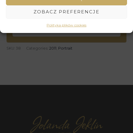
W przypadku pytań dotyczących zdjęcia oraz jego
ceny, mogą Państwo przesłać zapytanie, korzystając z
ZOBACZ PREFERENCJE
poniższego formularza.
Polityka plików cookies
WYŚLIJ ZAPYTANIE
SKU:
38
Categories:
2011
,
Portrait