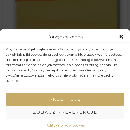
Zarządzaj zgodą
Aby zapewnić jak najlepsze wrażenia, korzystamy z technologii,
takich jak pliki cookie, do przechowywania i/lub uzyskiwania dostępu
do informacji o urządzeniu. Zgoda na te technologie pozwoli nam
przetwarzać dane, takie jak zachowanie podczas przeglądania lub
unikalne identyfikatory na tej stronie. Brak wyrażenia zgody lub
wycofanie zgody może niekorzystnie wpłynąć na niektóre cechy i
funkcje.
AKCEPTUJĘ
ZOBACZ PREFERENCJE
2007
Bez tytułu, olej na płótnie, 35 x 15 cm, 2007
Polityka plików cookies